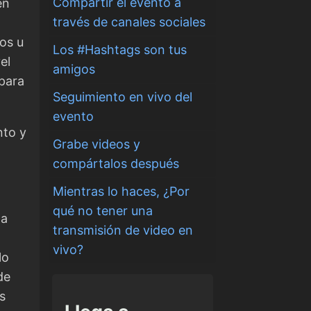
Compartir el evento a
én
través de canales sociales
os u
Los #Hashtags son tus
el
amigos
para
Seguimiento en vivo del
evento
nto y
Grabe videos y
compártalos después
Mientras lo haces, ¿Por
qué no tener una
na
transmisión de video en
vivo?
lo
de
s