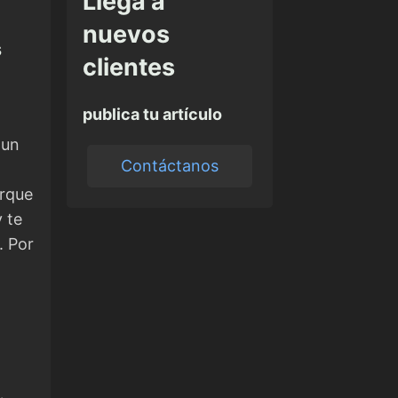
Llega a
nuevos
s
clientes
publica tu artículo
 un
Contáctanos
orque
 te
. Por