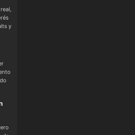
real,
erés
its y
er
iento
ado
n
Pero