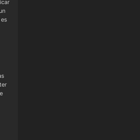
icar
 un
 es
as
ter
de