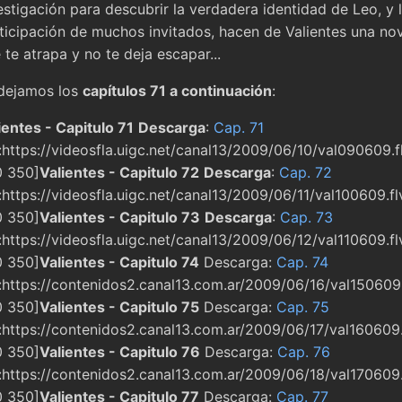
estigación para descubrir la verdadera identidad de Leo, y 
ticipación de muchos invitados, hacen de Valientes una no
 te atrapa y no te deja escapar...
dejamos los
capítulos 71 a continuación
:
ientes - Capitulo 71
Descarga
:
Cap. 71
v:https://videosfla.uigc.net/canal13/2009/06/10/val090609.f
 350]
Valientes - Capitulo 72
Descarga
:
Cap. 72
v:https://videosfla.uigc.net/canal13/2009/06/11/val100609.fl
 350]
Valientes - Capitulo 73
Descarga
:
Cap. 73
v:https://videosfla.uigc.net/canal13/2009/06/12/val110609.fl
 350]
Valientes - Capitulo 74
Descarga:
Cap. 74
v:https://contenidos2.canal13.com.ar/2009/06/16/val150609.
 350]
Valientes - Capitulo 75
Descarga:
Cap. 75
v:https://contenidos2.canal13.com.ar/2009/06/17/val160609.
 350]
Valientes - Capitulo 76
Descarga:
Cap. 76
v:https://contenidos2.canal13.com.ar/2009/06/18/val170609.
 350]
Valientes - Capitulo 77
Descarga:
Cap. 77