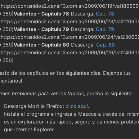
v:https://contenidos2.canal13.com.ar/2009/06/19/val180609.
 350]
Valientes - Capitulo 78
Descarga:
Cap. 78
v:https://contenidos2.canal13.com.ar/2009/06/23/val220609
 350]
Valientes - Capitulo 79
Descarga:
Cap. 79
v:https://contenidos2.canal13.com.ar/2009/06/24/val230609
 350]
Valientes - Capitulo 80
Descarga:
Cap. 80
v:https://contenidos2.canal13.com.ar/2009/06/26/val240609
 350]
resto de los capítulos en los siguientes días. Dejanos tus
entarios!
tenes
problemas para ver los Videos
, prueba lo siguiente:
Descarga Mozilla Firefox:
click aquí
.
Instala el programa e ingresa a Mazcue a través del mism
es un explorador más rápido, seguro y da menos proble
que Internet Explorer.