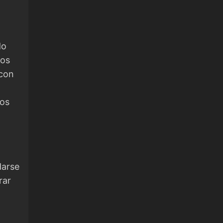
do
los
 con
los
darse
rar