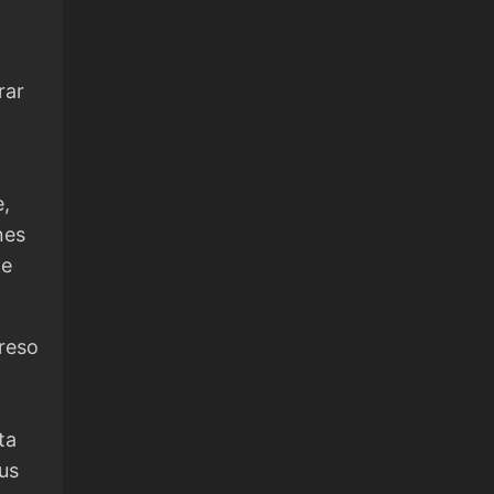
rar
e,
nes
de
greso
ta
tus