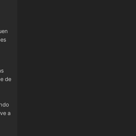
uen
 es
as
de de
ando
eve a