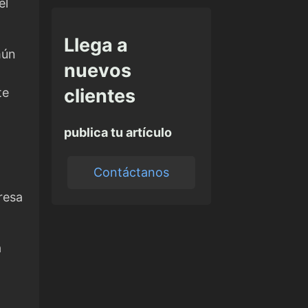
el
Llega a
mún
nuevos
clientes
te
publica tu artículo
Contáctanos
resa
a