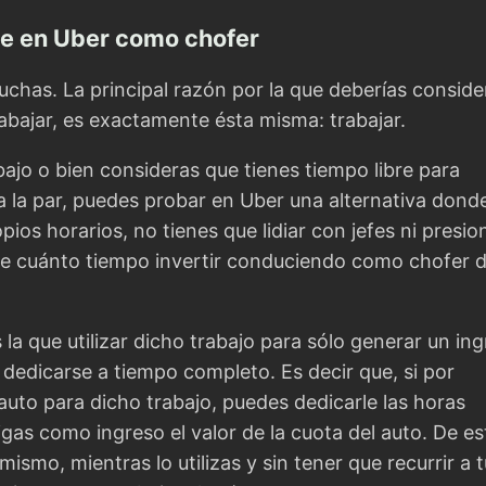
rte en Uber como chofer
chas. La principal razón por la que deberías conside
rabajar, es exactamente ésta misma: trabajar.
bajo o bien consideras que tienes tiempo libre para
 a la par, puedes probar en Uber una alternativa dond
ios horarios, no tienes que lidiar con jefes ni presio
ice cuánto tiempo invertir conduciendo como chofer 
la que utilizar dicho trabajo para sólo generar un in
dedicarse a tiempo completo. Es decir que, si por
uto para dicho trabajo, puedes dedicarle las horas
gas como ingreso el valor de la cuota del auto. De es
ismo, mientras lo utilizas y sin tener que recurrir a 