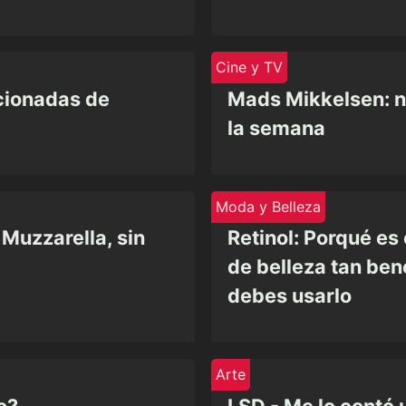
Cine y TV
ccionadas de
Mads Mikkelsen: n
la semana
Moda y Belleza
Muzzarella, sin
Retinol: Porqué es
de belleza tan ben
debes usarlo
Arte